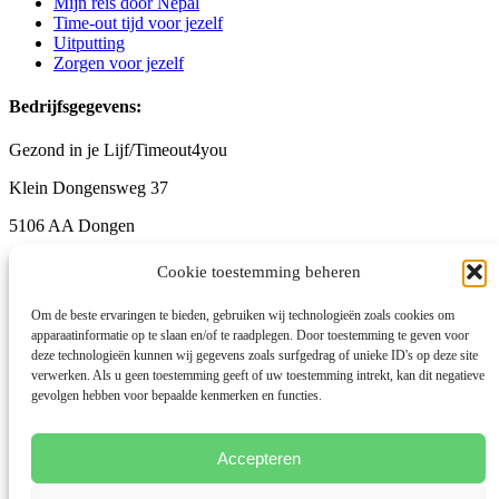
Mijn reis door Nepal
Time-out tijd voor jezelf
Uitputting
Zorgen voor jezelf
Bedrijfsgegevens:
Gezond in je Lijf/Timeout4you
Klein Dongensweg 37
5106 AA Dongen
06-12546664
Cookie toestemming beheren
info@timeout4you.nl
Om de beste ervaringen te bieden, gebruiken wij technologieën zoals cookies om
www.timeout4you.nl
apparaatinformatie op te slaan en/of te raadplegen. Door toestemming te geven voor
deze technologieën kunnen wij gegevens zoals surfgedrag of unieke ID's op deze site
KvK-nummer: 51310791
verwerken. Als u geen toestemming geeft of uw toestemming intrekt, kan dit negatieve
gevolgen hebben voor bepaalde kenmerken en functies.
Algemene voorwaarden
Disclaimer
Privacybeleid
Klachtenregeling
Accepteren
Cookies