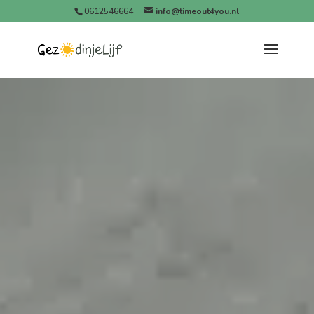
0612546664
info@timeout4you.nl