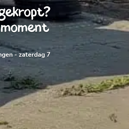
pgekropt?
er moment
ngen - zaterdag 7