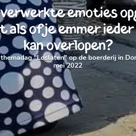
nverwerkte emoties o
t als of je emmer ied
kan overlopen?
themadag "Loslaten" op de boerderij in Do
mei 2022