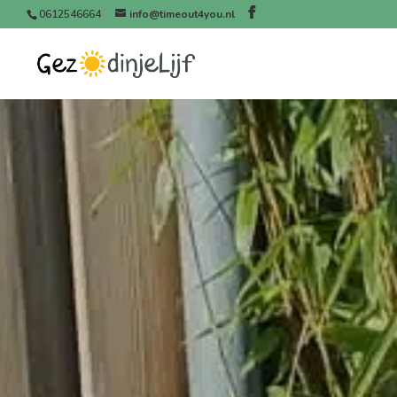
0612546664
info@timeout4you.nl